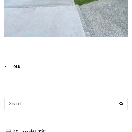
投
Previous
OLD
Post
稿
ナ
ビ
SEAR
ゲ
ー