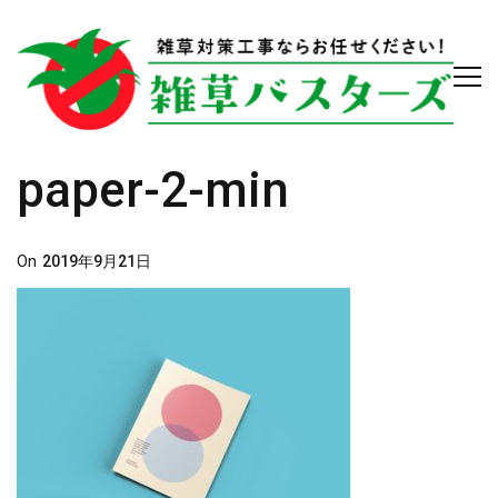
paper-2-min
Posted
On
2019年9月21日
On