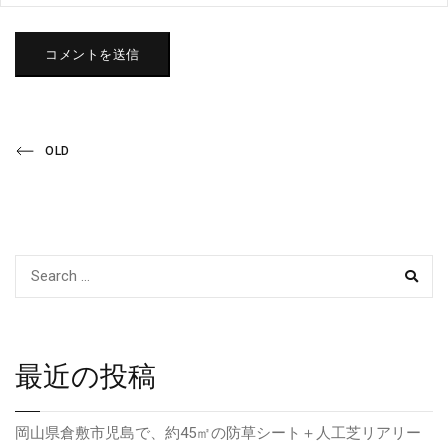
投
Previous
OLD
Post
稿
ナ
ビ
SEAR
ゲ
ー
最近の投稿
シ
岡山県倉敷市児島で、約45㎡の防草シート＋人工芝リアリー