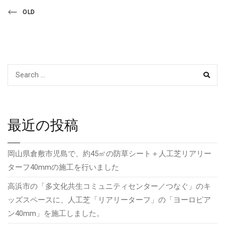
投
Previous
OLD
Post
稿
ナ
ビ
SEAR
ゲ
ー
最近の投稿
シ
岡山県倉敷市児島で、約45㎡の防草シート＋人工芝リアリー
ョ
ターフ40mmの施工を行いました
ン
高浜市の「多文化共生コミュニティセンター／つなぐ」のキ
ッズスペースに、人工芝「リアリーターフ」の「ヨーロピア
ン40mm」を施工しました。